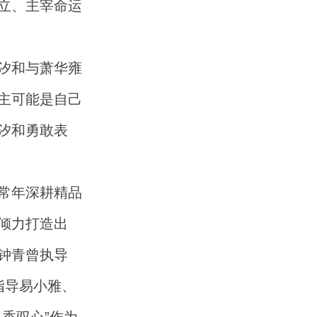
立、主宰命运
汐和与萧华雍
主可能是自己
汐和勇敢表
常年深耕精品
倾力打造出
钟青曾执导
指导易小雅、