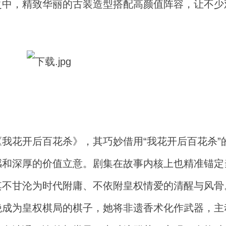
之中，精致华丽的古装造型搭配高颜值阵容，让不少
我花开后百花杀》，其巧妙借用“我花开后百花杀”
感和深厚的价值立意。剧集在故事内核上也精准锚定
其不甘沦为时代附庸、不依附皇权情爱的清醒与风骨
绝成为皇权棋局的棋子，她将非遗香术化作武器，主