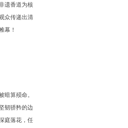
非遗香道为核
观众传递出清
帷幕！
被暗算殒命。
坚韧骄矜的边
深庭落花，任