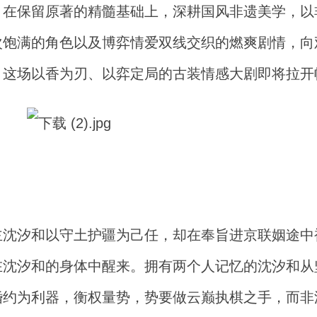
，在保留原著的精髓基础上，深耕国风非遗美学，以
次饱满的角色以及博弈情爱双线交织的燃爽剧情，向
。这场以香为刃、以弈定局的古装情感大剧即将拉开
主沈汐和以守土护疆为己任，却在奉旨进京联姻途中
在沈汐和的身体中醒来。拥有两个人记忆的沈汐和从
婚约为利器，衡权量势，势要做云巅执棋之手，而非