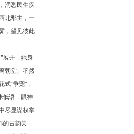
，洞悉民生疾
西北郡主，一
雾，望见彼此
”展开，她身
离朝堂、孑然
式“争宠”，
昧低语，眼神
中尽显谋权掌
郁的古韵美