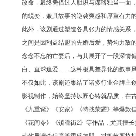
改命，最终凭借过人胆识与谋略独当一面
的蜕变，兼具故事的逆袭爽感和厚重有力
此外，该剧通过塑造各具张力的情感关系
之间是因利益结盟的先婚后爱，势均力敌
念念不忘的亡妻后，与其展开了一段深情
白、直球追爱……这种极具差异化的叙事
不仅如此，该剧还集结了诸多行业金牌主
影视制作，始终坚持以匠心铸就品质，在
《九重紫》《安家》《特战荣耀》等爆款
《花间令》《镇魂街2》等作品，尤其擅