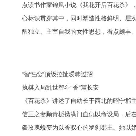
点读书作家锦凰小说《我花开后百花杀》
心标识贯穿其中，同时塑造性格鲜明、层
醒独立、主宰自我的女性思想，看点颇丰
“智性恋”顶级拉扯暧昧过招
执棋入局乱世智斗“香“震长安
《百花杀》讲述了自幼长于西北的昭宁郡
信王之妻顾青栀携满门血仇以命设局，后
疆玫瑰蜕变为以香驭心的罗刹郡主。她以