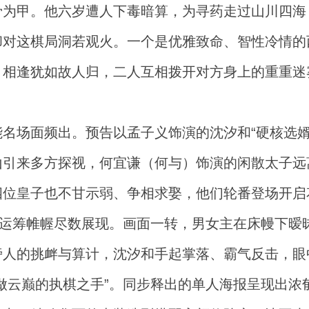
骨为甲。他六岁遭人下毒暗算，为寻药走过山川四海
却对这棋局洞若观火。一个是优雅致命、智性冷情的
，相逢犹如故人归，二人互相拨开对方身上的重重迷
名场面频出。预告以孟子义饰演的沈汐和“硬核选婿
山引来多方探视，何宜谦（何与）饰演的闲散太子远
位皇子也不甘示弱、争相求娶，他们轮番登场开启花
的运筹帷幄尽数展现。画面一转，男女主在床幔下暧
旁人的挑衅与算计，沈汐和手起掌落、霸气反击，眼
做云巅的执棋之手”。同步释出的单人海报呈现出浓