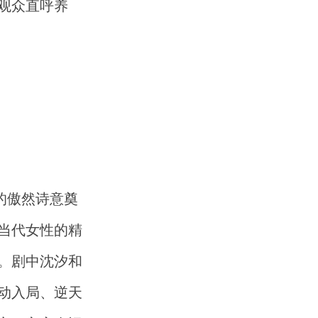
观众直呼养
的傲然诗意奠
当代女性的精
。剧中沈汐和
动入局、逆天