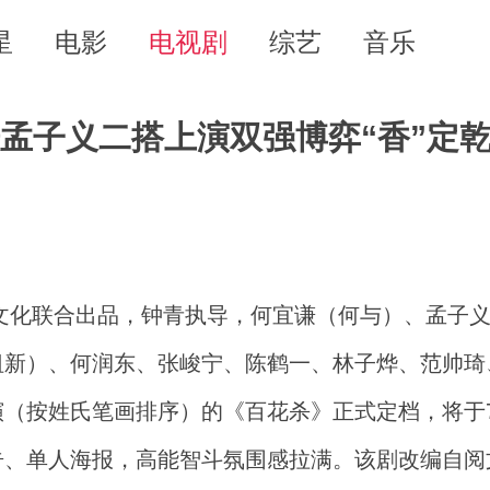
星
电影
电视剧
综艺
音乐
谦孟子义二搭上演双强博弈“香”定
客文化联合出品，钟青执导，何宜谦（何与）、孟子
祖新）、何润东、张峻宁、陈鹤一、林子烨、范帅琦
（按姓氏笔画排序）的《百花杀》正式定档，将于7
告、单人海报，高能智斗氛围感拉满。该剧改编自阅