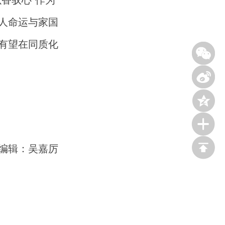
香驭心”作为
人命运与家国
有望在同质化





编辑：吴嘉厉