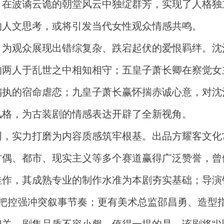
，在波谲云诡的朝堂风云中独绽群芳，实现了人格独
的人文思考，或将引发当代女性观众情感共鸣。
，为观众展现出错综复杂、跌宕起伏的爱恨羁绊。沈
的两人于乱世之中相知相守；五皇子萧长卿在察觉女
偏执的宿命虐恋；九皇子萧长赢怀揣赤诚心意，对沈
风格，为古装剧的情感表达开辟了全新视角。
创，实力打磨为内容质感筑牢根基。出品方耀客文化
古偶、都市、现实主义等多个赛道赢得广泛赞誉，曾
佳作，其成熟专业的制作水准为本剧夯实基础；导演
长把控强冲突叙事节奏；更有美术总监邵昌勇、造型