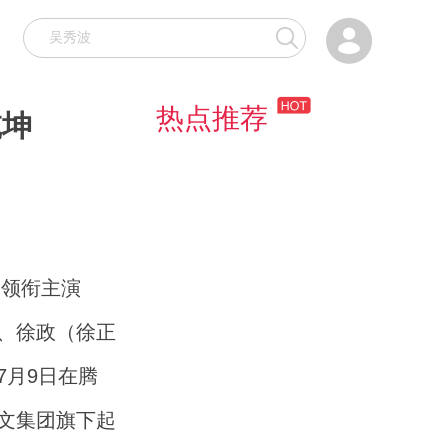

热点推荐
乾坤
义领衔主演
、徐政（徐正
月9日在腾
文集团旗下起