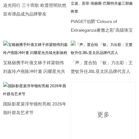
追光同行 三十而歌 欧普照明欣然
抗衰养发与美体秘籍
电影《大唐妖探》西安特别放映 开启古城合家欢奇幻冒险
宣布谭晶成为品牌挚友
《汪汪队立大功大电影3》曝“畅游恐龙岛” 点映口碑升温引共
PIAGET伯爵“Colours of
Extraleganza奢雅之彩”高级珠宝
鸣
展 陈立波、苏菲·埃丽斯·巴斯特
共鉴三部曲终章
宝格丽携手叶蒨文林子祥梁朝伟
「声」度合拍 「钦」力出彩：王
刘嘉玲卢燕陈冲叶童 闪耀星光共
楚钦升任JBL亚太区品牌代言人
续光影旅程
国际影星裴淳华领衔亮相 2026年
翡叶群岛艺术节
更多