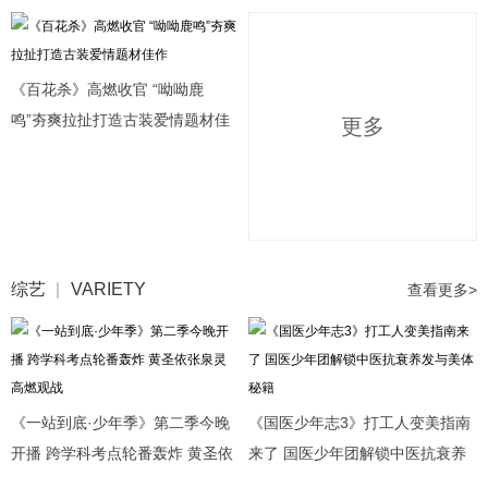
合新模式
《百花杀》高燃收官 “呦呦鹿
鸣”夯爽拉扯打造古装爱情题材佳
更多
作
综艺
VARIETY
查看更多>
《一站到底·少年季》第二季今晚
《国医少年志3》打工人变美指南
开播 跨学科考点轮番轰炸 黄圣依
来了 国医少年团解锁中医抗衰养
张泉灵高燃观战
发与美体秘籍