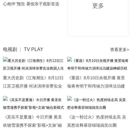
心相伴”预告 暑假亲子观影首选
更多
电视剧
TV PLAY
查看更多>
重大历史剧《江海潮生》8月12日
《重器》8月10日央视开播 黄景
江苏卫视开播 何冰演绎张謇实业
瑜蒋奇明于和伟倾力演绎法治建
救国人生
设峥嵘历程
《其实不是重逢》今日开播 黄圣
《这一秒过火》热度持续走高 吴
依饶雪漫携手探索“影视+文旅”融
莫愁诠释慕容锦瑞搞笑出圈