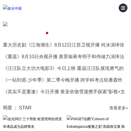
《汪汪队立大功大电影3》今日上映 重温汪汪队展现勇
气的美好瞬间
重大历史剧《江海潮生》8月12日江苏卫视开播 何冰演绎张
謇实业救国人生
《重器》8月10日央视开播 黄景瑜蒋奇明于和伟倾力演绎法
治建设峥嵘历程
《汪汪队立大功大电影3》今日上映 重温汪汪队展现勇气的
美好瞬间
《一站到底·少年季》第二季今晚开播 跨学科考点轮番轰炸
黄圣依张泉灵高燃观战
《其实不是重逢》今日开播 黄圣依饶雪漫携手探索“影视+文
旅”融合新模式
沈腾新片《欢迎来龙餐馆》释出美食特辑与海报 烟火气中见
明星
STAR
查看更多>
人情温暖
动画电影《八仙！》曝配音特辑 欢乐声线鲜活塑造凡人八仙
群像
《国医少年志3》打工人变美指南来了 国医少年团解锁中医