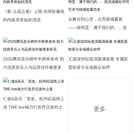
《新·止战之殇》上线 在情歌遍地
从舞台到心灵，点亮蓉城夏夜
的内娱竟有如此清流
——侯明昊「属于我们的…」巡
演成都站书写艺术与情感双重范
本
2026腾讯音乐榜年中榜单发布 助
王源深圳站巡演圆满落幕 专属彩
力优质音乐人与品质佳作被更多
蛋惊喜引全场观众欢呼
听见
仁俊&辰乐「室友」杭州站温情上
演 TME live倾力打造乔迁派对之
更多
夜