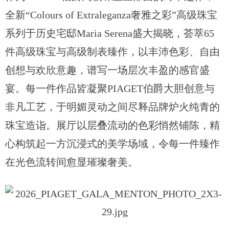
全新“Colours of Extraleganza奢雅之彩”高级珠宝
系列于历史宅邸Maria Serena盛大揭晓，荟萃65
件高级珠宝与高级制表臻作，以丰沛色彩、自由
创想与欢欣意趣，谱写一场层次丰盈的感官盛
宴。每一件作品皆凝聚PIAGET伯爵大胆创意与
非凡工艺，于明媚灵动之间尽释品牌炉火纯青的
珠宝造诣。展厅以层叠流动的色彩悄然铺陈，精
心构筑起一方沉浸式的美学场域，令每一件臻作
在光色流转间愈显璀璨奢美。