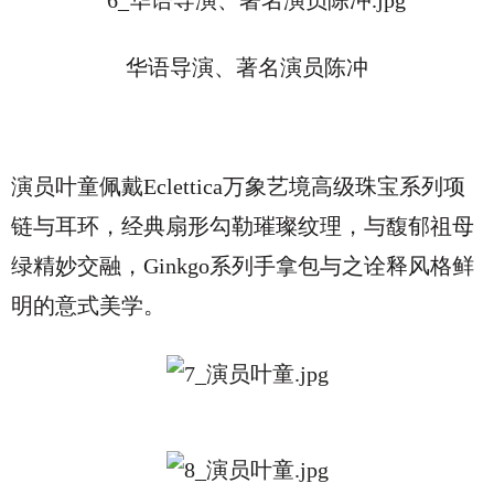
华语导演、著名演员
陈冲
演员叶童佩戴Eclettica万象艺境高级珠宝系列项
链与耳环，经典扇形勾勒璀璨纹理，与馥郁祖母
绿精妙交融，Ginkgo系列手拿包与之诠释风格鲜
明的意式美学。