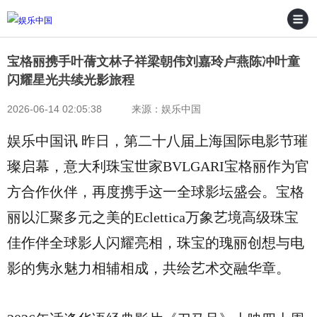
宝格丽携手叶蒨文林子祥梁朝伟刘嘉玲卢燕陈冲叶童
闪耀星光共续光影旅程
2026-06-14 02:05:38 来源：娱乐中国
娱乐中国讯 昨日，第二十八届上海国际电影节璀
璨启幕，意大利珠宝世家BVLGARI宝格丽作为官
方合作伙伴，再度携手这一全球影坛盛会。宝格
丽以汇聚多元之美的Eclettica万象艺境高级珠宝
佳作伴全球影人闪耀亮相，珠宝的瑰丽创想与电
影的隽永魅力相辅相成，共绘艺术交融华章。