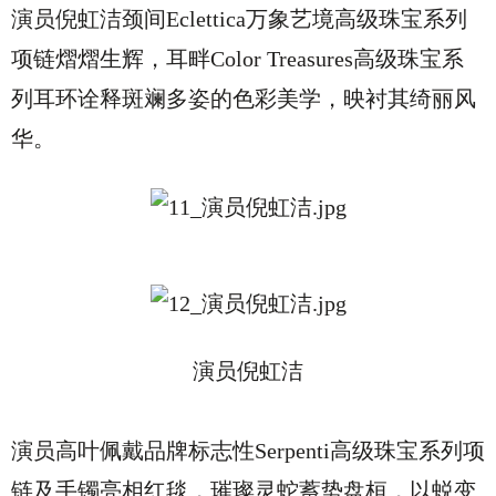
演员倪虹洁颈间Eclettica万象艺境高级珠宝系列
项链熠熠生辉，耳畔Color Treasures高级珠宝系
列耳环诠释斑斓多姿的色彩美学，映衬其绮丽风
华。
演员倪虹洁
演员高叶佩戴品牌标志性Serpenti高级珠宝系列项
链及手镯亮相红毯，璀璨灵蛇蓄势盘桓，以蜕变