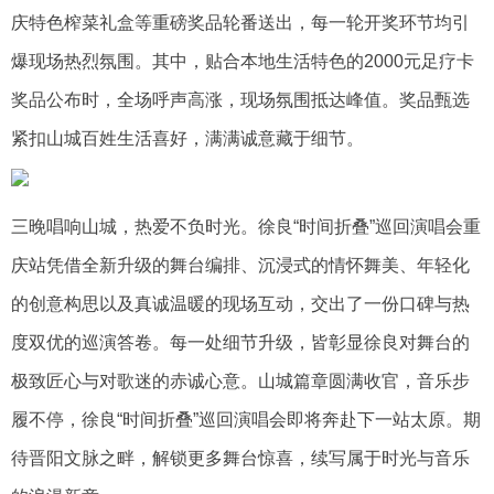
庆特色榨菜礼盒等重磅奖品轮番送出，每一轮开奖环节均引
爆现场热烈氛围。其中，贴合本地生活特色的2000元足疗卡
奖品公布时，全场呼声高涨，现场氛围抵达峰值。奖品甄选
紧扣山城百姓生活喜好，满满诚意藏于细节。
三晚唱响山城，热爱不负时光。徐良“时间折叠”巡回演唱会重
庆站凭借全新升级的舞台编排、沉浸式的情怀舞美、年轻化
的创意构思以及真诚温暖的现场互动，交出了一份口碑与热
度双优的巡演答卷。每一处细节升级，皆彰显徐良对舞台的
极致匠心与对歌迷的赤诚心意。山城篇章圆满收官，音乐步
履不停，徐良“时间折叠”巡回演唱会即将奔赴下一站太原。期
待晋阳文脉之畔，解锁更多舞台惊喜，续写属于时光与音乐