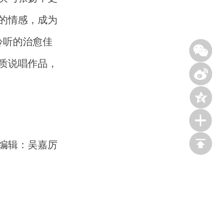
的情感，成为
聆听的治愈佳
质说唱作品，





编辑：吴嘉厉