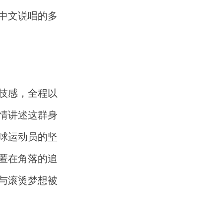
中文说唱的多
技感，全程以
情讲述这群身
球运动员的坚
匿在角落的追
与滚烫梦想被