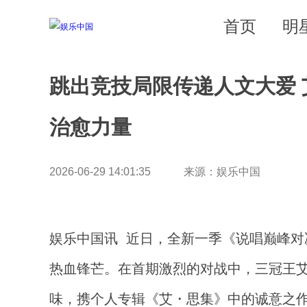
首页
明
跳出竞技局限传递人文大爱
治愈力量
2026-06-29 14:01:35 来源：娱乐中国
娱乐中国讯 近日，全新一季《说唱巅峰对
热血锋芒。在首期激烈的对战中，三冠王艾热 
味，携个人专辑《艾・思集》中的诚意之