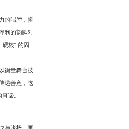
力的唱腔，搭
犀利的韵脚对
硬核” 的固
以衡量舞台技
传递善意，这
的真谛。
决与张扬，更