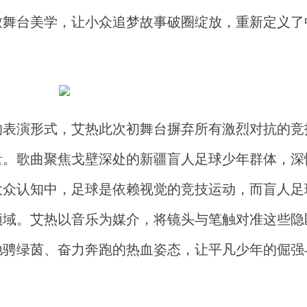
致舞台美学，让小众追梦故事破圈绽放，重新定义了
的表演形式，艾热此次初舞台摒弃所有激烈对抗的竞
量。歌曲聚焦戈壁深处的新疆盲人足球少年群体，深
大众认知中，足球是依赖视觉的竞技运动，而盲人足
领域。艾热以音乐为媒介，将镜头与笔触对准这些隐
驰骋绿茵、奋力奔跑的热血姿态，让平凡少年的倔强