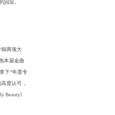
的回应。
专辑两项大
领跑本届金曲
次拿下“年度专
的高度认可，
eauty》