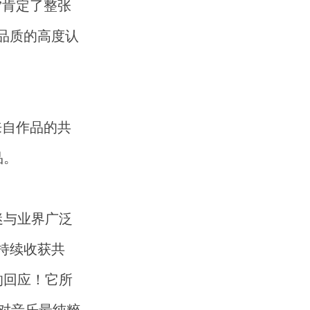
”肯定了整张
品质的高度认
来自作品的共
品。
迷与业界广泛
持续收获共
的回应！它所