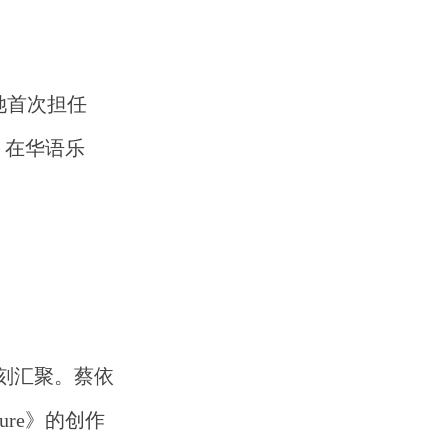
，她首次担任
。在华语乐
刻汇聚。蔡依
re》的创作