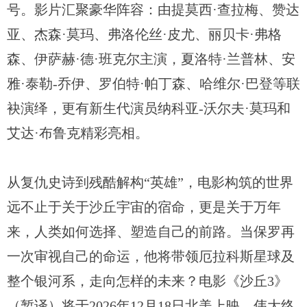
号。影片汇聚豪华阵容：由提莫西·查拉梅、赞达
亚、杰森·莫玛、弗洛伦丝·皮尤、丽贝卡·弗格
森、伊萨赫·德·班克尔主演，夏洛特·兰普林、安
雅·泰勒-乔伊、罗伯特·帕丁森、哈维尔·巴登等联
袂演绎，更有新生代演员纳科亚-沃尔夫·莫玛和
艾达·布鲁克精彩亮相。
从复仇史诗到残酷解构“英雄”，电影构筑的世界
远不止于关于沙丘宇宙的宿命，更是关于万年
来，人类如何选择、塑造自己的前路。当保罗再
一次审视自己的命运，他将带领厄拉科斯星球及
整个银河系，走向怎样的未来？电影《沙丘3》
（暂译）将于2026年12月18日北美上映，伟大终