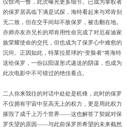
仅惊鸿一瞥，此次曝光更多细节。已成为掌权者
的保罗居高临下满是试探，海特看起来与邓肯别
无二致，但在交手间却不敌保罗，被击翻在地。
亦师亦友亦兄长的邓肯用性命完成了对厄崔迪家
族荣耀使命的交托，但也成为了保罗心中难愈的
沉疴。正因如此，特莱拉星球的“变脸者”将海特
送给保罗，一份以阳谋形式递送的阴谋，也成为
此次电影中不可错过的绝佳看点。
二人你来我往的对话中处处是机锋，此时的保罗
不仅拥有宇宙中至高无上的权力，更是用此权力
摧毁了成千上万个世界——这也解答了契妮对保
罗失望的原因——与此前保罗所希望的未来截然