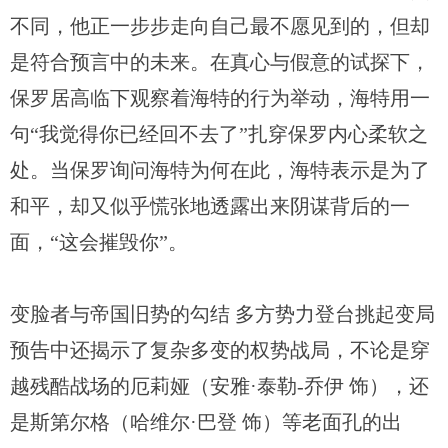
不同，他正一步步走向自己最不愿见到的，但却
是符合预言中的未来。在真心与假意的试探下，
保罗居高临下观察着海特的行为举动，海特用一
句“我觉得你已经回不去了”扎穿保罗内心柔软之
处。当保罗询问海特为何在此，海特表示是为了
和平，却又似乎慌张地透露出来阴谋背后的一
面，“这会摧毁你”。
变脸者与帝国旧势的勾结 多方势力登台挑起变局
预告中还揭示了复杂多变的权势战局，不论是穿
越残酷战场的厄莉娅（安雅·泰勒-乔伊 饰），还
是斯第尔格（哈维尔·巴登 饰）等老面孔的出