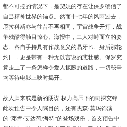
都不可控的情况下，是契妮的存在让保罗确信了
自己精神世界的锚点。然而十七年的风雨过去，
厄拉科斯亦与往昔不再相同，宇宙战争开打，战
争残酷得触目惊心。海报中，二人对峙而立的姿
态、各自手持具有作战意义的晶牙匕、身后那轮
灼日，更是带有一种无以言说的悲壮感。保罗究
竟走上了一条怎样令爱人扼腕的道路，一切秘辛
均等待电影上映时揭开。
故人归来或是新的阴谋 权力高压下的刺探交锋
此次预告中令人瞩目的，还有杰森·莫玛饰演
的“邓肯·艾达荷/海特”的登场戏份，首支预告中