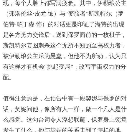
现，每个人脸上都写满疲惫。其中，伊勒琅公主
（弗洛伦丝·皮尤 饰）与“变脸者”斯凯特尔（罗
伯特·帕丁森 饰）的对话更是印证了海特的出现
是各方势力交锋后，送到保罗面前的一枚棋子，
斯凯特尔妄图刺杀这个无所不知的至高权力者，
被伊勒琅公主斥为愚蠢，但他不为所动，认为只
有这样才有机会“挑起变局”，改写宇宙权力的分
配。
值得注意的是，在预告中有一段契妮与保罗的对
话，契妮问他，像所有人一样，做一个凡人是什
么感觉。这句台词令人浮想联翩，保罗身上究竟
发生了什么，他与契妮的关系走到了怎样的地