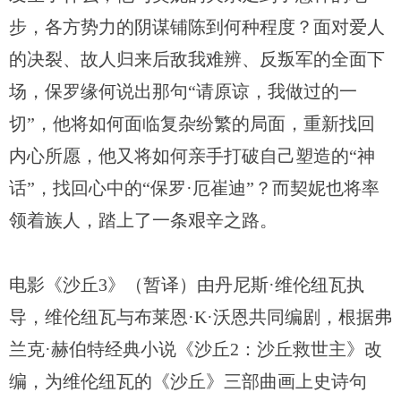
步，各方势力的阴谋铺陈到何种程度？面对爱人
的决裂、故人归来后敌我难辨、反叛军的全面下
场，保罗缘何说出那句“请原谅，我做过的一
切”，他将如何面临复杂纷繁的局面，重新找回
内心所愿，他又将如何亲手打破自己塑造的“神
话”，找回心中的“保罗·厄崔迪”？而契妮也将率
领着族人，踏上了一条艰辛之路。
电影《沙丘3》（暂译）由丹尼斯·维伦纽瓦执
导，维伦纽瓦与布莱恩·K·沃恩共同编剧，根据弗
兰克·赫伯特经典小说《沙丘2：沙丘救世主》改
编，为维伦纽瓦的《沙丘》三部曲画上史诗句