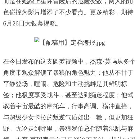
而是在她踏上星际冒险后的危险变数，两人的角
色碰撞为影片增添了不少看点。更多精彩，期待
6月26日大银幕揭晓。
在今日发布的这支圆梦视频中，杰森
·莫玛从多个
角度带观众解锁了暴狼的角色魅力：他从不甘于
平静登场，喧闹、危险和主动挑衅是其鲜明标
签；他极度享受战斗，甚至达到痴迷程度；他驾
驭着宇宙最酷的摩托车，行事高调、横冲直撞，
与超级少女卡拉的叛逆气质如出一辙，但更加狂
野。无论走到哪里，暴狼罗伯总伴随着混乱与麻