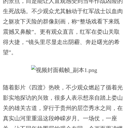
的景点，而是能让人直观感受到当年作战凶险的
生死战场。不少观众尤其触动于红军战士以血肉
之躯攻下天险的群像刻画，称“整场戏看下来既
震撼又鼻酸”。更有观众直言，红军在娄山关取
得大捷，“镜头里尽显走出阴霾、奔赴曙光的希
望”。
随着影片《四渡》热映，不少观众燃起了循着光
影实地探访的兴致，很多人表示想亲自踏上娄山
关的雄关古道，穿行于贵州的层峦秀水之间，在
真实山河里重温这段峥嵘岁月。一场仗，一座