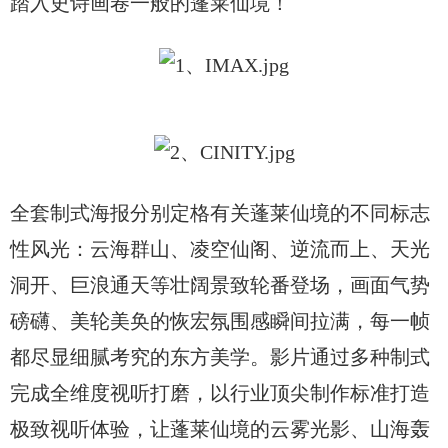
踏入史诗画卷一般的蓬莱仙境！
全套制式海报分别定格有关蓬莱仙境的不同标志
性风光：云海群山、凌空仙阁、逆流而上、天光
洞开、巨浪通天等壮阔景致轮番登场，画面气势
磅礴、美轮美奂的恢宏氛围感瞬间拉满，每一帧
都尽显细腻考究的东方美学。影片通过多种制式
完成全维度视听打磨，以行业顶尖制作标准打造
极致视听体验，让蓬莱仙境的云雾光影、山海轰