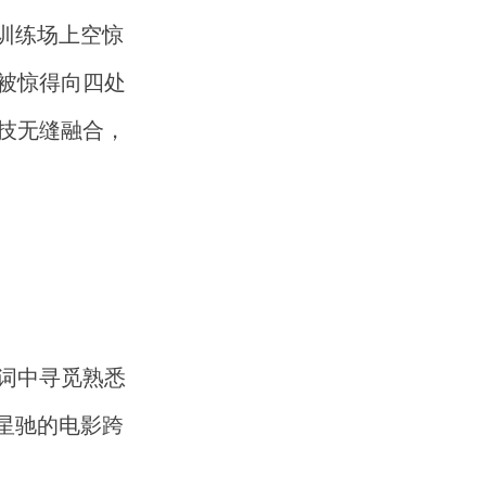
训练场上空惊
被惊得向四处
技无缝融合，
词中寻觅熟悉
星驰的电影跨