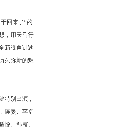
于回来了”的
想，用天马行
全新视角讲述
历久弥新的魅
健特别出演，
，陈旻、李卓
睎悦、邹霞、