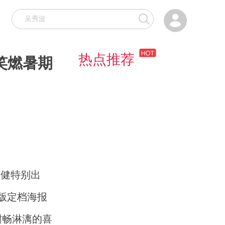

热点推荐
笑燃暑期
藤健特别出
版定档海报
酣畅淋漓的喜