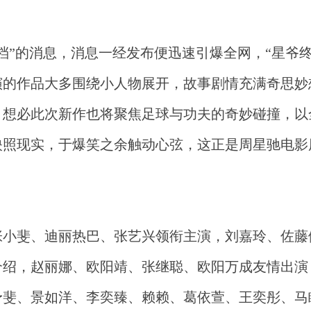
档”的消息，消息一经发布便迅速引爆全网，“星爷终
演的作品大多围绕小人物展开，故事剧情充满奇思妙
。想必此次新作也将聚焦足球与功夫的奇妙碰撞，以
映照现实，于爆笑之余触动心弦，这正是周星驰电影
张小斐、迪丽热巴、张艺兴领衔主演，刘嘉玲、佐藤
介绍，赵丽娜、欧阳靖、张继聪、欧阳万成友情出演
予斐、景如洋、李奕臻、赖赖、葛依萱、王奕彤、马