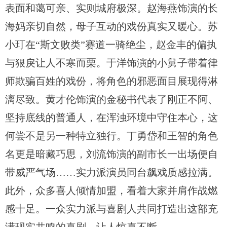
表面和蔼可亲、实则城府极深。赵海燕饰演的长
海妈亲切自然，母子互动的戏份真实又暖心。苏
小玎在“斯文败类”赛道一骑绝尘，赵金丰的偏执
与狠戾让人不寒而栗。于洋饰演的小舅子带着律
师欺骗百姓的戏份，将角色的邪恶面目展现得淋
漓尽致。黄才伦饰演的金秘书代表了刚正不阿、
坚持底线的普通人，在浑浊环境中守住本心，这
何尝不是另一种特立独行。丁勇岱和王智的角色
名更是暗藏巧思，刘流饰演的副市长一出场便自
带威严气场……实力派演员同台飙戏质感拉满。
此外，众多喜人倾情加盟，看着大家并肩作战燃
感十足。一众实力派与喜剧人共同打造出这部充