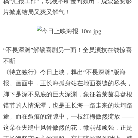
稿“汇报工作”，玩梗不断金句频出，观众盛赞影
片掀桌结局又爽又解气！
“不畏深渊”解锁喜剧另一面！全员演技在线惊喜
不断
《特立独行》今日上映，释出“不畏深渊”版海
报。画面中，王长海孤身站在地面裂缝的尽头，
脚下是深不见底的巨大深渊，象征着莱茵县盘根
错节的人情泥潭，也是王长海一路走来的坎坷路
途。而在裂痕的缝隙中，一枝红梅傲然绽放 ——
这朵在夹缝中风骨傲然的花，微弱却顽强，正是