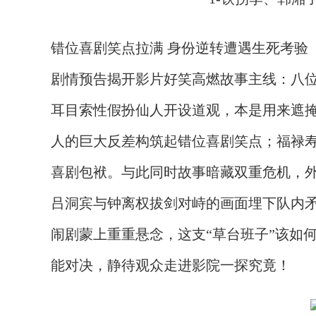
错位喜剧笑点拉满
身份逆转遭遇生死考验
剧情预告揭开影片好笑高燃故事主线：八
耳目索性假扮仙人开设道观，本是用来遮
人的巨大反差构筑起错位喜剧笑点；福禄
喜剧包袱。与此同时故事暗藏双重危机，
吕洞宾与钟离权拔剑对峙的画面埋下队内
闹剧蒙上重重悬念，这支“草台班子”该如
能对决，静待观众走进影院一探究竟！