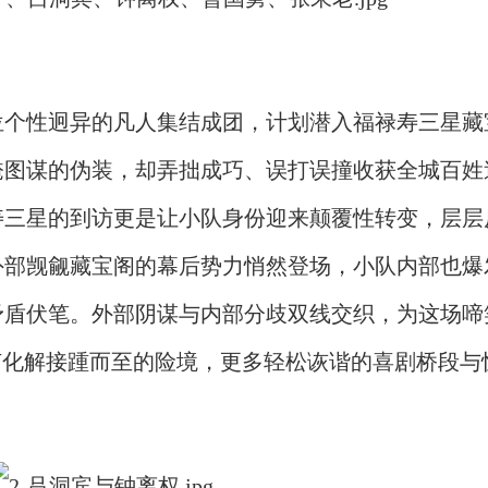
位个性迥异的凡人集结成团，计划潜入福禄寿三星藏
掩图谋的伪装，却弄拙成巧、误打误撞收获全城百姓
寿三星的到访更是让小队身份迎来颠覆性转变，层层
外部觊觎藏宝阁的幕后势力悄然登场，小队内部也爆
矛盾伏笔。外部阴谋与内部分歧双线交织，为这场啼
何化解接踵而至的险境，更多轻松诙谐的喜剧桥段与