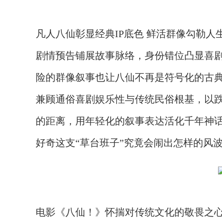
凡人八仙彰显经典
IP底色 鲜活群像勾勒人
剧情预告铺展故事脉络，身份错位凸显喜
险的群像叙事也让八仙不再是符号化的古
兼顾通俗喜剧娱乐性与传统民俗根基，以
的距离，用年轻化的叙事表达活化千年神话
好奇这支“草台班子”究竟会闹出怎样的风
电影《八仙！》怀揣对传统文化的敬畏之