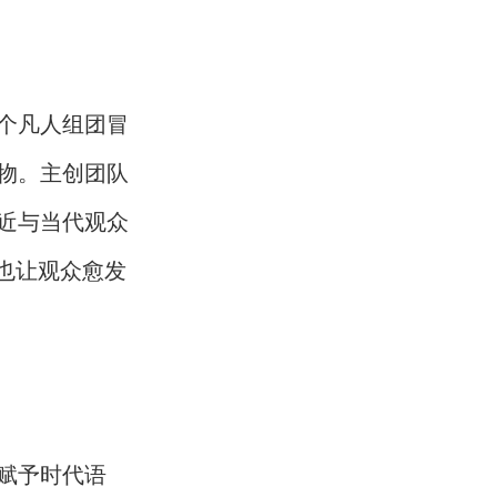
个凡人组团冒
物。主创团队
近与当代观众
也让观众愈发
赋予时代语