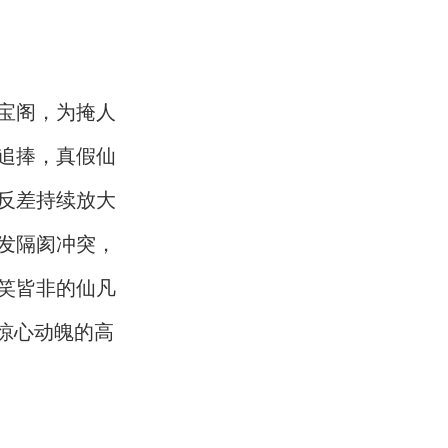
宝阁，为掩人
追捧，真假仙
反差持续放大
发隔阂冲突，
笑皆非的仙凡
惊心动魄的高