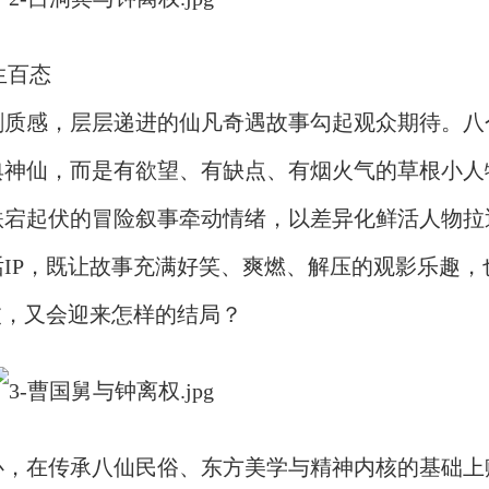
生百态
剧质感，层层递进的仙凡奇遇故事勾起观众期待。八
典神仙，而是有欲望、有缺点、有烟火气的草根小人
跌宕起伏的冒险叙事牵动情绪，以差异化鲜活人物拉
IP，既让故事充满好笑、爽燃、解压的观影乐趣，
波，又会迎来怎样的结局？
心，在传承八仙民俗、东方美学与精神内核的基础上