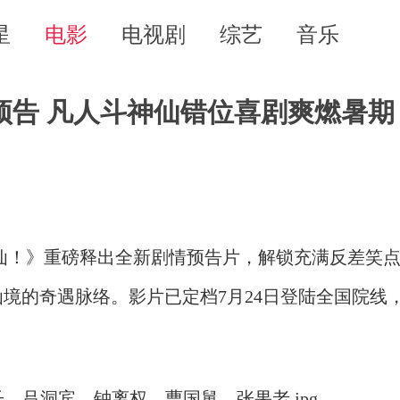
星
电影
电视剧
综艺
音乐
预告 凡人斗神仙错位喜剧爽燃暑期
仙！》重磅释出全新剧情预告片，解锁充满反差笑
境的奇遇脉络。影片已定档7月24日登陆全国院线