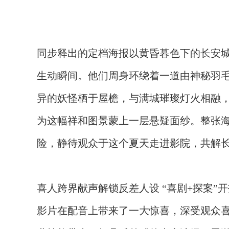
同步释出的定档海报以黄昏暮色下的长安
生动瞬间。他们周身环绕着一道由神秘羽
异的妖怪栖于屋檐，
与满城璀璨灯火相融
为这幅祥和图景蒙上一层悬疑面纱。整张
险，静待观众于这个夏天走进影院，共解
喜人
跨界献声解锁反差人设
“喜剧+探案”
开
影片在配音上带来了一大惊喜，深受观众