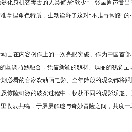
然化身机智毒舌的人类侦探“狄少”，张呈则声音出
精准拿捏角色特质，生动诠释了这对“不走寻常路”的
产动画在内容创作上的一次亮眼突破。作为中国首部
欢”的基调巧妙融合，凭借新颖的题材、瑰丽的视觉呈
年暑期必看的合家欢动画电影。全年龄段的
观众
都
将跟
以及
惊险刺激
的破案过程中，收获
不同的
观影乐趣
。
语里收获共鸣，于层层解谜与奇妙冒险之间，共度一