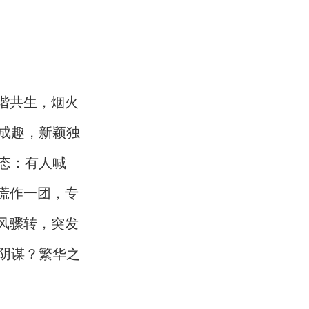
谐共生，烟火
成趣，新颖独
态：有人喊
慌作一团，专
风骤转，突发
阴谋？繁华之