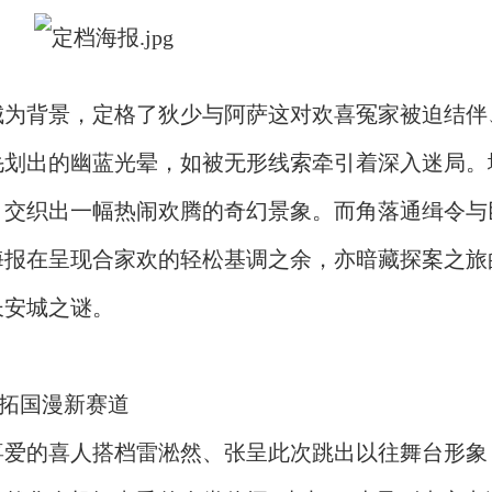
城为背景，定格了狄少与阿萨这对欢喜冤家被迫结伴
毛划出的幽蓝光晕，如被无形线索牵引着深入迷局。
，
交织出一幅热闹欢腾的奇幻景象。而角落通缉令与
海报在呈现合家欢的轻松基调之余，亦暗藏探案之旅
长安城之谜。
拓国漫
新赛道
喜爱的喜人搭档雷淞然、张呈此次跳出以往舞台形象