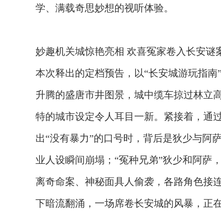
学、满载奇思妙想的视听体验。
妙趣机关城惊艳亮相
欢喜冤家卷入长安谜
本次释出的定档预告，以“长安城游玩指南
升腾的盛唐市井图景，城中缆车掠过林立
特的城市设定令人耳目一新。紧接着，通
出“没有暴力”的口号时，背后是狄少与阿
业人设瞬间崩塌；“冤种兄弟”狄少和阿萨
离奇命案、神秘面具人偷袭，各路角色接
下暗流翻涌，一场席卷长安城的风暴，正