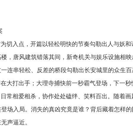
案
”为切入点，开篇以轻松明快的节奏勾勒出人与妖和
高楼，唐风建筑错落其间，新奇机关与娱乐设施相映
过一连串轻松、反差的桥段勾勒出长安城里的众生百
萨在大打出手；大理寺捕快前一秒霸气登场，下一秒
，日常相爱相杀，协作处处磕绊、笑料百出。随着画
连登场入局。消失的真凶究竟是谁？背后藏着怎样的
在无声逼近。