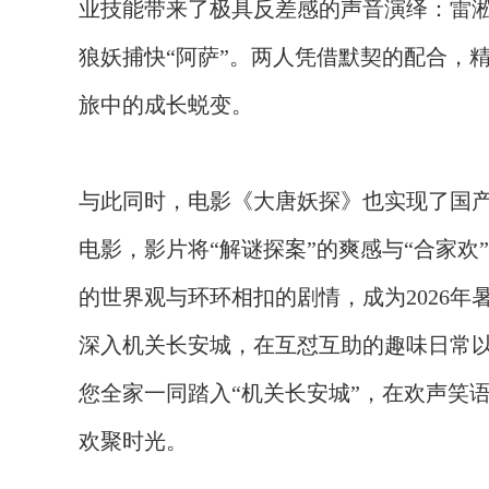
业技能带来了极具反差感的声音演绎：雷淞
狼妖捕快“阿萨”。两人凭借默契的配合，
旅中的成长蜕变。
与此同时，
电影《大唐妖探》也实现了国
电影，影片将
“解谜探案”的爽感与“合家
的世界观与环环相扣的剧情，成为2026
深入机关
长安
城，在互怼互助的趣味
日常
您全家一同踏入
“机关长安城”，在欢声笑
欢聚时光。