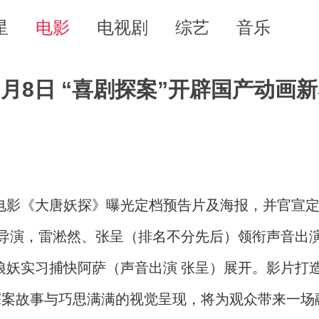
星
电影
电视剧
综艺
音乐
月8日 “喜剧探案”开辟国产动画
影《大唐妖探》曝光定档预告片及海报，并官宣定档2
导演，雷淞然、张呈（排名不分先后）领衔声音出
狼妖实习捕快阿萨（声音出演 张呈）展开。影片打
探案故事与巧思满满的视觉呈现，将为观众带来一场