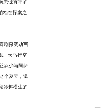
演忠诚直率的
拍档在探案之
喜剧探案动画
现、天马行空
随狄少与阿萨
这个夏天，邀
段妙趣横生的