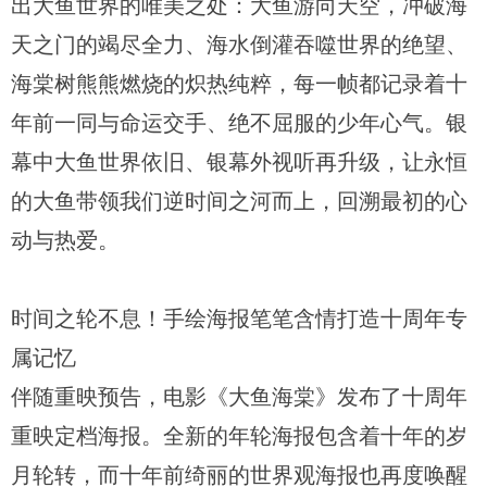
出大鱼世界的唯美之处：大鱼游向天空，冲破海
天之门的竭尽全力、海水倒灌吞噬世界的绝望、
海棠树熊熊燃烧的炽热纯粹，每一帧都记录着十
年前一同与命运交手、绝不屈服的少年心气。银
幕中大鱼世界依旧、银幕外视听再升级，让永恒
的大鱼带领我们逆时间之河而上，回溯最初的心
动与热爱。
时间之轮不息！手绘海报笔笔含情打造十周年专
属记忆
伴随重映预告，电影《大鱼海棠》发布了十周年
重映定档海报。全新的年轮海报包含着十年的岁
月轮转，而十年前绮丽的世界观海报也再度唤醒