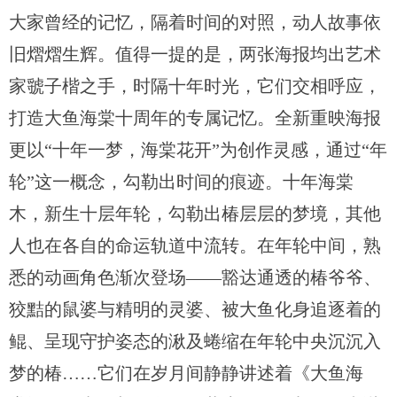
大家曾经的记忆，隔着时间的对照，动人故事依
旧熠熠生辉。值得一提的是，两张海报均出艺术
家虢子楷之手，时隔十年时光，它们交相呼应，
打造大鱼海棠十周年的专属记忆。全新重映海报
更以“十年一梦，海棠花开”为创作灵感，通过“年
轮”这一概念，勾勒出时间的痕迹。十年海棠
木，新生十层年轮，勾勒出椿层层的梦境，其他
人也在各自的命运轨道中流转。在年轮中间，熟
悉的动画角色渐次登场——豁达通透的椿爷爷、
狡黠的鼠婆与精明的灵婆、被大鱼化身追逐着的
鲲、呈现守护姿态的湫及蜷缩在年轮中央沉沉入
梦的椿……它们在岁月间静静讲述着《大鱼海