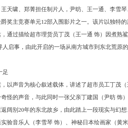
，王天啸、郑菁担任制片人，尹昉、王一通、李雪琴
爵奖主竞赛单元12部入围影片之一。该片以独特的
，通过描绘超市理货员丁茂（王一通 饰）因煮熟
寻人启事，由此开启的一场从南方城市到东北荒原
十足
，以声音为核心叙述载体，讲述了超市员工丁茂（
奇怪的声音，与此同时一张父亲丁建国（尹昉 饰
返阔别20年的东北故乡，由此踏上一段现实与幻想
实验音乐人（李雪琴 饰）、神秘日本绘画家（黄米