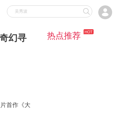

热点推荐
锁奇幻寻
长片首作《大