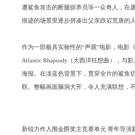
遭鲨鱼攻击的断腿驯养员等一众奇人，在
痕迹的场景里逐步拼凑出父亲跌宕荒唐的
作为一部极具实验性的“声观”电影，电影
Atlantic Rhapsody（大西洋狂
海报。在淡蓝色背景下，贯穿全片的鲨鱼
联。整幅画面脑洞大开，令人充满联想，
新锐力作入围
金爵奖
主竞赛
单元
青年导演