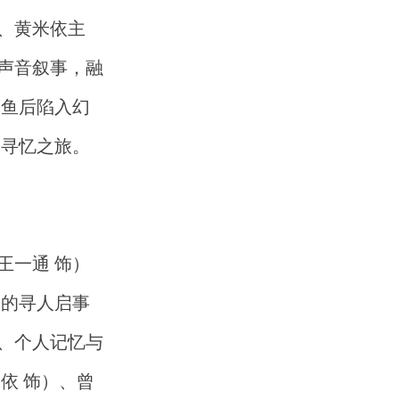
、黄米依主
声音叙事，融
鲨鱼后陷入幻
的寻忆之旅。
王一通 饰）
）的寻人启事
、个人记忆与
依 饰）、曾