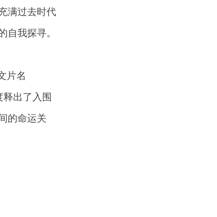
充满过去时代
的自我探寻。
文片名
首度释出了入围
间的命运关