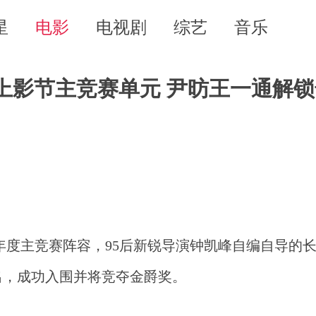
星
电影
电视剧
综艺
音乐
上影节主竞赛单元 尹昉王一通解
年度主竞赛阵容，95后新锐导演钟凯峰自编自导的
出，成功入围并将竞夺金爵奖。