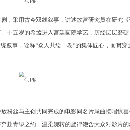
诗剧，采用古今双线叙事，讲述故宫研究员在研究《
事。十五岁的希孟进入宫廷画院学艺，历经
层层
磨砺
传统叙事，诠释“众人共绘一卷”的集体匠心，而贯穿
。
播放粉丝与主创共同完成的电影同名片尾曲接唱惊喜
声奔赴青绿之约，温柔婉转的旋律饱含大众对影片的