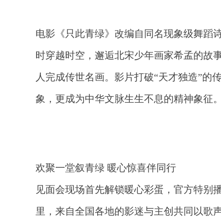
电影《只此青绿》改编自同名现象级舞蹈
时穿越时空，邂逅北宋少年画家希孟的故
人完成传世名画。影片打破
“天才独造”的
象，更
成为
中华文脉生生不息的精神象征
欢聚一堂叙青绿
暖心
惊喜
伴同行
见面会现场首先解锁暖心彩蛋，官方特别
里，来自全国各地的影迷与主创共同以歌