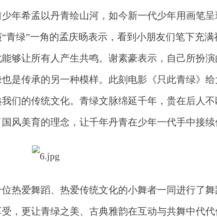
前少年希孟以丹青绘山河，如今新一代少年用画笔
呈
演
“青绿”一角的
孟庆旸
表示，看到小朋友们笔下充满
化能够让所有人产生共鸣。谢素豪表示，自己所扮演
绿也是传承的另一种模样。此刻电影《只此青绿》给
递我们的传统文化。青绿文脉绵延千年，贵在后人不
了国风美育的理念，让千年丹青在少年一代手中接续
十位热爱舞蹈、热爱传统文化的小舞者一同进行了舞
享受，更让青绿之美、古典雅韵在互动与共舞中代代