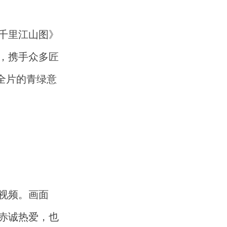
千里江山图》
，携手众多匠
全片的青绿意
视频。画面
赤诚热爱，也