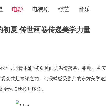
星
电影
电视剧
综艺
音乐
约初夏 传世画卷传递美学力量
绿不语，丹青不渝”初夏见面会温情落幕。张翰、孟
与观众共赴青绿之约，沉浸式感受影片的东方美学魅
季暨全球联映拉开序幕。