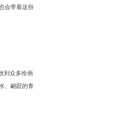
也会带着这份
收到众多绘画
水、翩跹的青